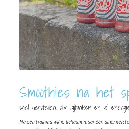
Smoothies na het s
snel herstellen, slim bijtanken en vol energ
Na een training wil je lichaam maar één ding: herst