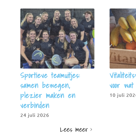
Sportieve teamuitjes:
Vitalitei
samen bewegen,
voor wat
plezier maken en
10 juli 20
verbinden
24 juli 2026
Lees meer