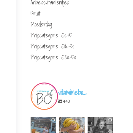
Arbeidsvitamientjes
Fruit
Moederdag
Prijscategorie €0-15
Prijscategorie €16-30
Prijscategorie €30-50
vitaminebo_
443
vitaminebo_
vitaminebo_
vitaminebo_