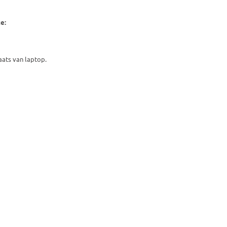
e:
aats van laptop.