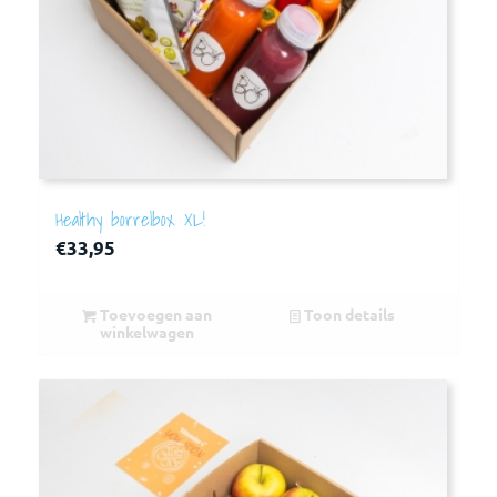
Healthy borrelbox XL!
€
33,95
Toevoegen aan
Toon details
winkelwagen