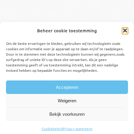
Volg ons ook op
Beheer cookie toestemming
Om de beste ervaringen te bieden, gebruiken wij technologieën zoals
cookies om informatie over je apparaat op te slaan en/of te raadplegen.
Door in te stemmen met deze technologieën kunnen wij gegevens zoals
Mijn account
surfgedrag of unieke ID's op deze site verwerken. Als je geen
toestemming geeft of uw toestemming intrekt, kan dit een nadelige
Mijn bestellingen
invloed hebben op bepaalde functies en mogelijkheden.
Winkelmand
Accepteren
Weigeren
Bekijk voorkeuren
© Copyright - Vitamine Bo
Sitemap
Privacy statement
Algemene voorwaarden
Cookiebeleid
Privacy statement
Cookiebeleid (EU)