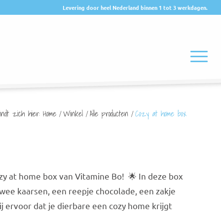
Levering door heel Nederland binnen 1 tot 3 werkdagen.
ndt zich hier:
Home
/
Winkel
/
Alle producten
/
Cozy at home box
zy at home box van Vitamine Bo! 🌟 In deze box
 twee kaarsen, een reepje chocolade, een zakje
j ervoor dat je dierbare een cozy home krijgt