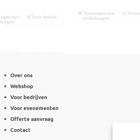
Toevoegen aan
Toon d
egen aan
Toon details
winkelwagen
lwagen
Over ons
Webshop
Voor bedrijven
Voor evenementen
Offerte aanvraag
Contact