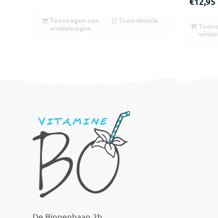
€
12,95
Toevoegen aan
Toon details
Toevo
winkelwagen
winke
De Binnenbaan 2b