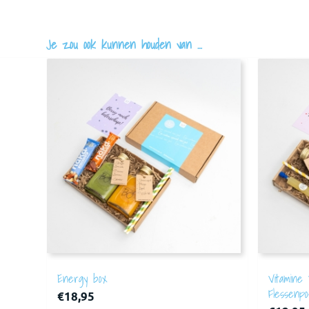
Je zou ook kunnen houden van …
Energy box
Vitamine
Flessenpo
€
18,95