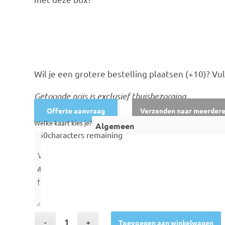
Wil je een grotere bestelling plaatsen (+10)? Vu
Getoonde prijs is exclusief thuisbezorging.
Offerte aanvraag
Verzenden naar meerdere
Welke kaart kies je?
250
characters remaining
Toevoegen aan winkelwagen