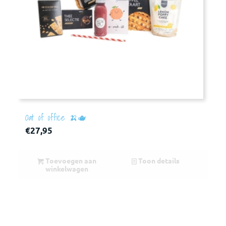
Oat of office 🍌🫖
€
27,95
Toevoegen aan
Toon details
winkelwagen